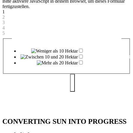
Bitte aktiviere JavaScript in deinem Browser, um dieses Formular
fertigzustellen.
1
2
3
4
5
Wie groß ist Ihre zusammenhängende Fläche in Hektar?
*
Weniger als 10 Hektar
Zwischen 10 und 20 Hekt
Mehr als 20 Hektar
Bitte beachten Sie unsere
Datenschutzhinwe
ise
CONVERTING SUN INTO PROGRESS